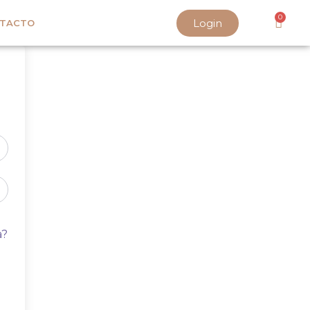
0
Login
TACTO
a?