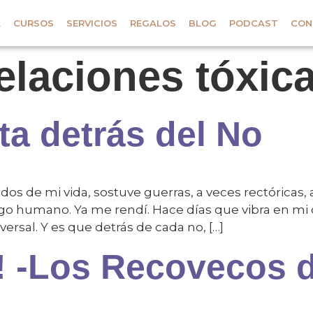
A
CURSOS
SERVICIOS
REGALOS
BLOG
PODCAST
CON
elaciones tóxic
ta detrás del No
s de mi vida, sostuve guerras, a veces rectóricas, 
go humano. Ya me rendí. Hace días que vibra en mi c
ersal. Y es que detrás de cada no, […]
e! -Los Recovecos d